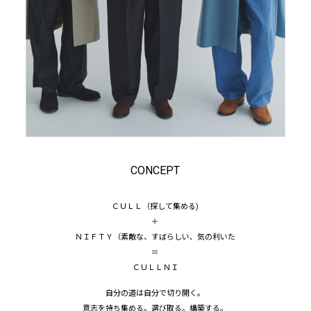
CONCEPT
ＣＵＬＬ（探して集める)
＋
ＮＩＦＴＹ（素敵な、すばらしい、気の利いた
＝
ＣＵＬＬＮＩ
自分の道は自分で切り開く。
意志を持ち集める。選び取る。構築する。