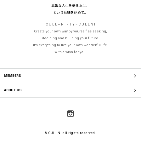
素敵な人生を送る為に。
という意味を込めて。
C U L L + N I F T Y = C U L L N I
Create your own way by yourself as seeking,
deciding and building your future.
it's everything to live your own wonderful life.
With a wish for you.
MEMBERS
ABOUT US
© CULLNI all rights reserved.